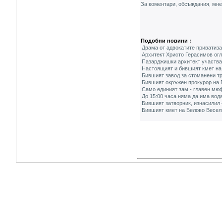
За коментари, обсъждания, мн
Подобни новини :
Двама от адвокатите приватиз
Архитект Христо Герасимов ог
Пазарджишки архитект участва 
Настоящият и бившият кмет на 
Бившият завод за стоманени тр
Бившият окръжен прокурор на 
Само единият зам.- главен мюф
До 15:00 часа няма да има вод
Бившият затворник, изнасилил 
Бившият кмет на Белово Весел