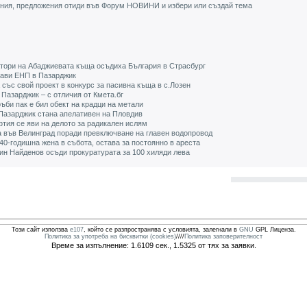
ения, предложения отиди във Форум НОВИНИ и избери или създай тема
атори на Абаджиевата къща осъдиха България в Страсбург
лави ЕНП в Пазарджик
със свой проект в конкурс за пасивна къща в с.Лозен
Пазарджик – с отличия от Кмета.бг
ъби пак е бил обект на крадци на метали
Пазарджик стана апелативен на Пловдив
тия се яви на делото за радикален ислям
а във Велинград поради превключване на главен водопровод
40-годишна жена в събота, остава за постоянно в ареста
ин Найденов осъди прокуратурата за 100 хиляди лева
Този сайт използва
e107
, който се разпространява с условията, залегнали в
GNU
GPL Лиценза.
Политика за употреба на бисквитки (cookies)
////
Политика заповерителност
Време за изпълнение: 1.6109 сек., 1.5325 от тях за заявки.