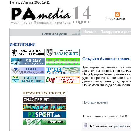
Петък, 7 Август 2026 19:11
RSS емисии
Начало
Пазарджик и рег
Всички от деня
ИНСТИТУЦИИ
Осъдиха бившият главен 
Три години лишаване от свобод
архитект на община Пещера Над
Надя Грудева беше призната за 
удостоверение за описание на 
дейност по архитектура, строите
Присъдата може да се обжалва 
По-стари новини
Тази страница е видяна: 1708
Публикувано от:
pamedia
на 