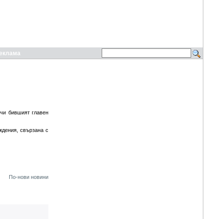
еклама
учи бившият главен
ждения, свързана с
По-нови новини