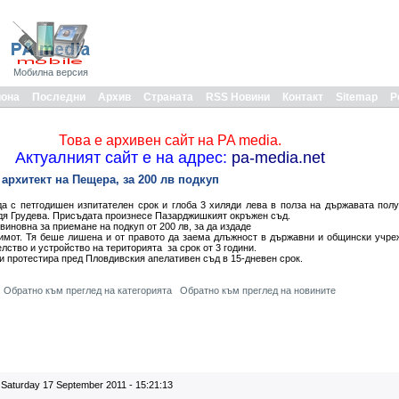
Мобилна версия
иона
Последни
Архив
Страната
RSS Новини
Контакт
Sitemap
Р
Това е архивен сайт на PA media.
Актуалният сайт е на адрес:
pa-media.net
архитект на Пещера, за 200 лв подкуп
а с петгодишен изпитателен срок и глоба 3 хиляди лева в полза на държавата пол
я Грудева. Присъдата произнесе Пазарджишкият окръжен съд.
виновна за приемане на подкуп от 200 лв, за да издаде
имот. Тя беше лишена и от правото да заема длъжност в държавни и общински учре
лство и устройство на територията за срок от 3 години.
и протестира пред Пловдивския апелативен съд в 15-дневен срок.
Обратно към преглед на категорията
Обратно към преглед на новините
Saturday 17 September 2011 - 15:21:13