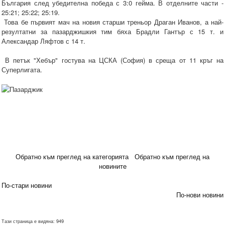
България след убедителна победа с 3:0 гейма. В отделните части -
25:21; 25:22; 25:19.
Това бе първият мач на новия старши треньор Драган Иванов, а най-
резултатни за пазарджишкия тим бяха Брадли Гантър с 15 т. и
Александар Ляфтов с 14 т.
В петък "Хебър" гостува на ЦСКА (София) в среща от 11 кръг на
Суперлигата.
Обратно към преглед на категорията
Обратно към преглед на
новините
По-стари новини
По-нови новини
Тази страница е видяна: 949