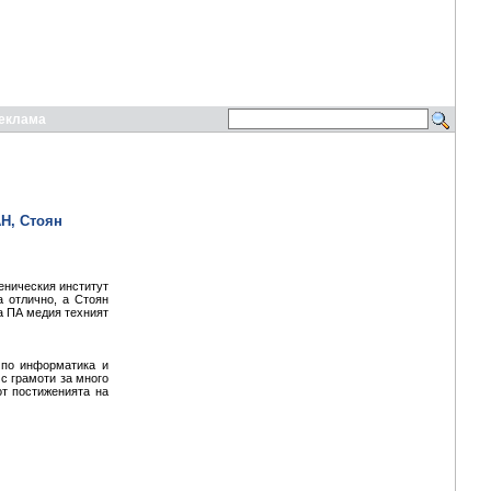
еклама
Н, Стоян
еническия институт
а отлично, а Стоян
а ПА медия техният
 по информатика и
с грамоти за много
от постиженията на