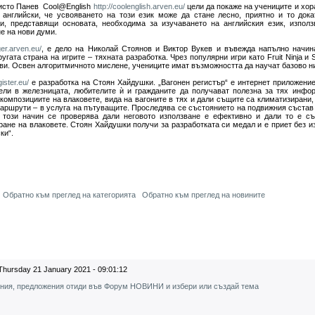
ристо Панев Cool@English
http://coolenglish.arven.eu/
цели да покаже на учениците и хор
 английски, че усвояването на този език може да стане лесно, приятно и то док
и, представящи основата, необходима за изучаването на английския език, използ
е на нови думи.
ger.arven.eu/
, е дело на Николай Стоянов и Виктор Вукев и въвежда напълно начин
угата страна на игрите – тяхната разработка. Чрез популярни игри като Fruit Ninja и
ви. Освен алгоритмичното мислене, учениците имат възможността да научат базово ни
ister.eu/
е разработка на Стоян Хайдушки. „Вагонен регистър“ е интернет приложение
ели в железницата, любителите ѝ и гражданите да получават полезна за тях инфо
композициите на влаковете, вида на вагоните в тях и дали същите са климатизирани,
 маршрути – в услуга на пътуващите. Проследява се състоянието на подвижния състав
 този начин се проверява дали неговото използване е ефективно и дали то е съ
ране на влаковете. Стоян Хайдушки получи за разработката си медал и е приет без и
ски“.
Обратно към преглед на категорията
Обратно към преглед на новините
Thursday 21 January 2021 - 09:01:12
ения, предложения отиди във Форум НОВИНИ и избери или създай тема