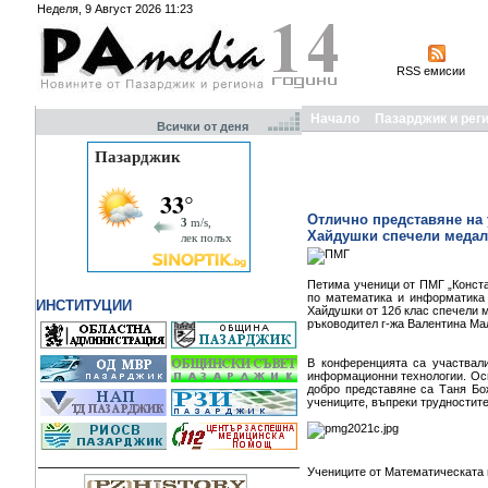
Неделя, 9 Август 2026 11:23
RSS емисии
Начало
Пазарджик и рег
Всички от деня
Отлично представяне на 
Хайдушки спечели медал
Петима ученици от ПМГ „Конста
по математика и информатика 
ИНСТИТУЦИИ
Хайдушки от 12б клас спечели м
ръководител г-жа Валентина Ма
В конференцията са участвал
информационни технологии. Осв
добро представяне са Таня Бо
учениците, въпреки трудностите
Учениците от Математическата 