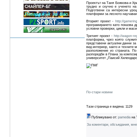
Проектът на Таня Божкова и Х
трудно и скучно е ученето на
Подготвени са интересни уроц
платформи за лесното научаван
Вторият проект -
http://gamerin
програмирането като показва др
условни проверки, цикли и маси
Третият проект -
http://wagon-reg
платформа, чрез която служит
представени актуални данни за 
вид интериор, както и техните
разположение из страната. По
разпоредби в Плана за компози
университет „Паисий Хилендар
По-стари новини
Тази страница е видяна: 1129
Публикувано от:
pamedia
на 
За коментари, обсъждания, мн