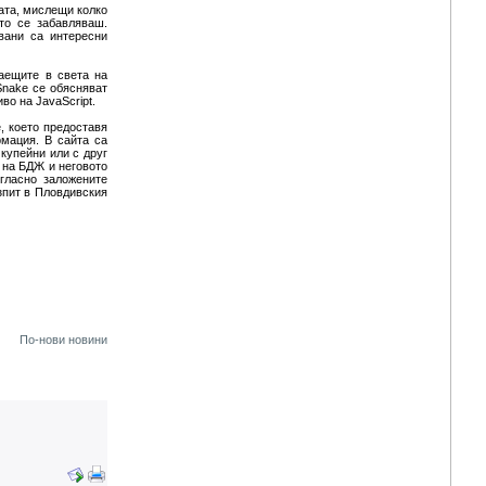
ата, мислещи колко
ато се забавляваш.
вани са интересни
аещите в света на
 Snake се обясняват
во на JavaScript.
, което предоставя
рмация. В сайта са
 купейни или с друг
 на БДЖ и неговото
гласно заложените
зпит в Пловдивския
По-нови новини