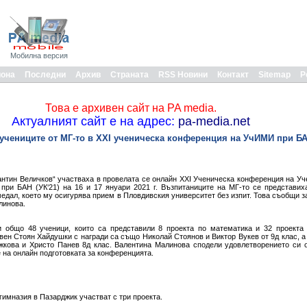
Мобилна версия
иона
Последни
Архив
Страната
RSS Новини
Контакт
Sitemap
Р
Това е архивен сайт на PA media.
Актуалният сайт е на адрес:
pa-media.net
учениците от МГ-то в XXI ученическа конференция на УчИМИ при БА
нтин Величков“ участваха в провелата се онлайн XXI Ученическа конференция на Уч
при БАН (УК‘21) на 16 и 17 януари 2021 г. Възпитаниците на МГ-то се представих
едал, което му осигурява прием в Пловдивския университет без изпит. Това съобщи з
линова.
и общо 48 ученици, които са представили 8 проекта по математика и 32 проекта
ен Стоян Хайдушки с награди са също Николай Стоянов и Виктор Вукев от 9д клас, а 
жкова и Христо Панев 8д клас. Валентина Малинова сподели удовлетворението си 
 на онлайн подготовката за конференцията.
гимназия в Пазарджик участват с три проекта.