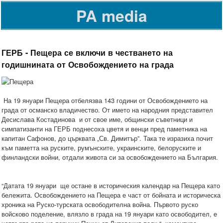
PA media
ГЕРБ - Пещера се включи в честването на
годишнината от Освобождението на града
На 19 януари Пещера отбелязва 143 години от Освобождението на
града от османско владичество. От името на народния представител
Десислава Костадинова и от свое име, общински съветници и
симпатизанти на ГЕРБ поднесоха цветя и венци пред паметника на
капитан Сафонов, до църквата „Св. Димитър”. Така те изразиха почит
към паметта на руските, румънските, украинските, белоруските и
финландски войни, отдали живота си за освобождението на България.
“Датата 19 януари ще остане в историческия календар на Пещера като
бележита. Освобождението на Пещера е част от бойната и историческа
хроника на Руско-турската освободителна война. Първото руско
войсково поделение, влязло в града на 19 януари като освободител, е