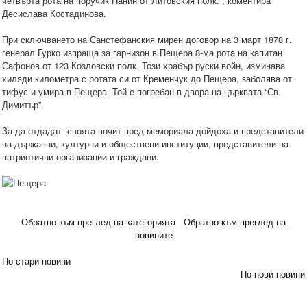
четвърта рота на поручик Панин от Литовския полк.“, коментира
Десислава Костадинова.
При сключването на Санстефанския мирен договор на 3 март 1878 г.
генерал Гурко изпраща за гарнизон в Пещера 8-ма рота на капитан
Сафонов от 123 Козловски полк. Този храбър руски войн, изминава
хиляди километра с ротата си от Кременчук до Пещера, заболява от
тифус и умира в Пещера. Той е погребан в двора на църквата “Св.
Димитър”.
За да отдадат своята почит пред мемориала дойдоха и представители
на държавни, културни и обществени институции, представители на
патриотични организации и граждани.
Обратно към преглед на категорията
Обратно към преглед на
новините
По-стари новини
По-нови новини