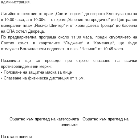
администрация.
Литийното шествие от храм „Свети Георги “ до езерото Клептуза тръгва
в 10:00 часа, а в 10:30ч. – от храм „Успение Богородично” до Централен
минерален плаж „Йосиф Шнитер” и от храм „Света Троица” до басейна
на СПА хотел Двореца.
По предварителна програма около 11:00 часа, преди хвърлянето на
Светия кръст, в кварталите "Лъджене" и "Каменица", ще бъде
отслужен Богоявленски водосвет, а в кв. "Чепино" от 10:45 часа.
Празникът ще се проведе при строго спазване на всички
противоепидемични мерки:
• Ползване на защитна маска за лице
• Спазване на физическа дистанция от 1.5м.
Обратно към преглед на категорията
Обратно към преглед на
новините
По-стари новини