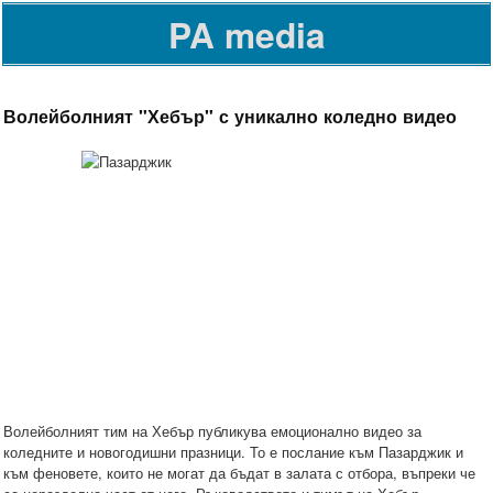
PA media
Волейболният "Хебър" с уникално коледно видео
Волейболният тим на Хебър публикува емоционално видео за
коледните и новогодишни празници. То е послание към Пазарджик и
към феновете, които не могат да бъдат в залата с отбора, въпреки че