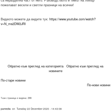
са неразделна част от него. Ръководството и тимът на Хебър
пожелават весели и светли празници на всички!
Видеото можете да видите тук:
https://www.youtube.com/watch?
v=N_ms2DW2JRI
Обратно към преглед на категорията
Обратно към преглед на
новините
По-стари новини
По-нови новини
Тази страница е видяна: 299
pamedia
on Tuesday 22 December 2020 - 14:43:08