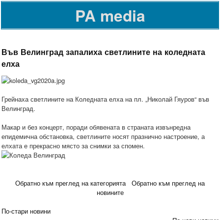
PA media
Във Велинград запалиха светлините на коледната
елха
Грейнаха светлините на Коледната елха на пл. „Николай Гяуров“ във
Велинград.
Макар и без концерт, поради обявената в страната извънредна
епидемична обстановка, светлините носят празнично настроение, а
елхата е прекрасно място за снимки за спомен.
Обратно към преглед на категорията
Обратно към преглед на
новините
По-стари новини