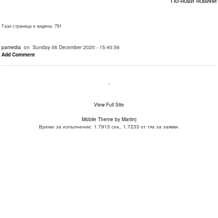
По-нови новини
Тази страница е видяна: 791
pamedia
on Sunday 06 December 2020 - 15:40:56
Add Comment
.
View Full Site
Mobile Theme by Martinj
Време за изпълнение: 1.7913 сек., 1.7233 от тях за заявки.