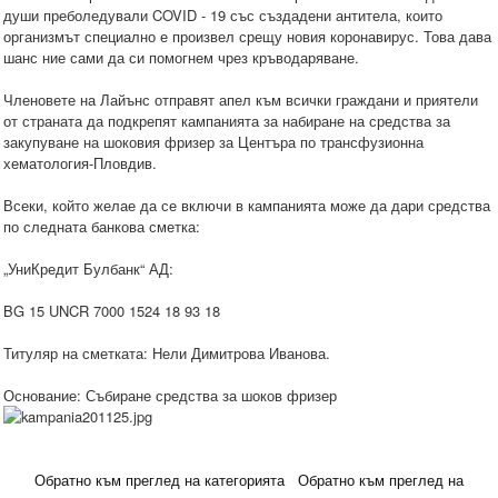
души преболедували COVID - 19 със създадени антитела, които
организмът специално е произвел срещу новия коронавирус. Това дава
шанс ние сами да си помогнем чрез кръводаряване.
Членовете на Лайънс отправят апел към всички граждани и приятели
от страната да подкрепят кампанията за набиране на средства за
закупуване на шоковия фризер за Центъра по трансфузионна
хематология-Пловдив.
Всеки, който желае да се включи в кампанията може да дари средства
по следната банкова сметка:
„УниКредит Булбанк“ АД:
BG 15 UNCR 7000 1524 18 93 18
Титуляр на сметката: Нели Димитрова Иванова.
Основание: Събиране средства за шоков фризер
Обратно към преглед на категорията
Обратно към преглед на