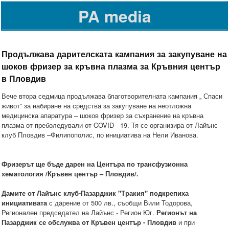
PA media
Продължава дарителската кампания за закупуване на
шоков фризер за кръвна плазма за Кръвния център
в Пловдив
Вече втора седмица продължава благотворителната кампания „ Спаси
живот” за набиране на средства за закупуване на неотложна
медицинска апаратура – шоков фризер за съхранение на кръвна
плазма от преболедували от COVID - 19. Тя се организира от Лайънс
клуб Пловдив –Филипополис, по инициатива на Нели Иванова.
Фризерът ще бъде дарен на Центъра по трансфузионна
хематология /Кръвен център – Пловдив/.
Дамите от Лайънс клуб-Пазарджик "Тракия" подкрепиха
инициативата
с дарение от 500 лв., съобщи Вили Тодорова,
Регионален председател на Лайънс - Регион Юг.
Регионът на
Пазарджик се обслужва от Кръвен център - Пловдив
и при