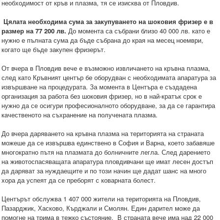
необходимост от кръв и плазма, тя се изисква от Пловдив.
Цялата необходима сума за закупуването на шоковия фризер е в
размер на 77 200 лв.
До момента са събрани близо 40 000 лв. като е
нужно е пълната сума да бъде събрана до края на месец ноември,
когато ще бъде закупен фризерът.
От вчера в Пловдив вече е възможно извличането на кръвна плазма,
след като Кръвният център бе оборудван с необходимата апаратура за
извършване на процедурата. За момента в Центъра е създадена
организация за работа без шоковия фризер, но в най-кратък срок е
нужно да се осигури професионалното оборудване, за да се гарантира
качественото на съхранение на получената плазма.
До вчера даряването на кръвна плазма на територията на страната
можеше да се извършва единствено в София и Варна, което забавяше
многократно пътя на плазмата до болничните легла. След дарението
на животоспасяващата апаратура пловдивчани ще имат лесен достъп
да даряват за нуждаещите и по този начин ще дадат шанс на много
хора да успеят да се преборят с коварната болест.
Центърът обслужва 1 407 000 жители на територията на Пловдив,
Пазарджик, Хасково, Кърджали и Смолян. Един дарител може да
помогне на трима в тежко състояние. В страната вече има над 22 000