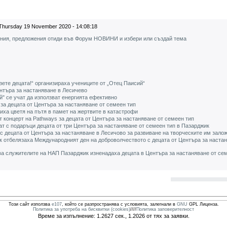
Thursday 19 November 2020 - 14:08:18
ения, предложения отиди във Форум НОВИНИ и избери или създай тема
зете децата!“ организираха учениците от „Отец Паисий“
нтъра за настаняване в Лесичево
" се учат да използват енергията ефективно
за децата от Центъра за настаняване от семеен тип
иха цветя на пътя в памет на жертвите в катастрофи
т концерт на Pathways за децата от Центъра за настаняване от семеен тип
т с подаръци децата от три Центъра за настаняване от семеен тип в Пазарджик
с децата от Центъра за настаняване в Лесичово за развиване на творческите им зало
к отбелязаха Международният ден на доброволчеството с децата от Центъра за наста
а служителите на НАП Пазарджик изненадаха децата в Центъра за настаняване от сем
Този сайт използва
e107
, който се разпространява с условията, залегнали в
GNU
GPL Лиценза.
Политика за употреба на бисквитки (cookies)
////
Политика заповерителност
Време за изпълнение: 1.2627 сек., 1.2026 от тях за заявки.