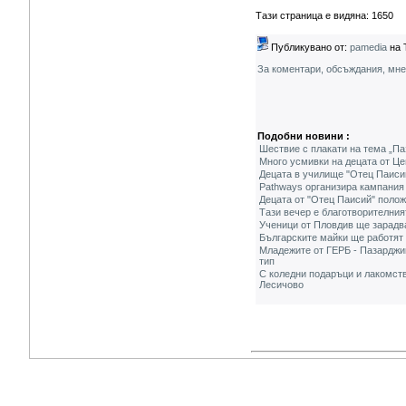
Тази страница е видяна: 1650
Публикувано от:
pamedia
на 
За коментари, обсъждания, мн
Подобни новини :
Шествие с плакати на тема „Па
Много усмивки на децата от Це
Децата в училище "Отец Паисий
Pathways организира кампания 
Децата от "Отец Паисий" полож
Тази вечер е благотворителния
Ученици от Пловдив ще зарадва
Българските майки ще работят 
Младежите от ГЕРБ - Пазарджи
тип
С коледни подаръци и лакомств
Лесичово