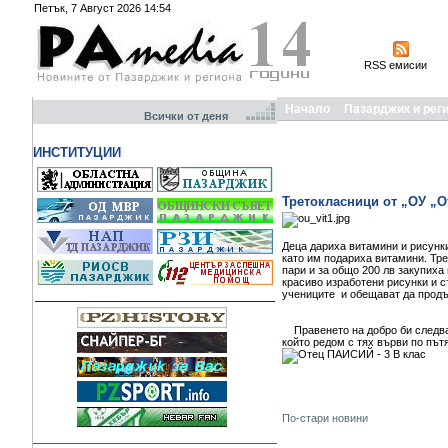
Петък, 7 Август 2026 14:54
RSS емисии
Начало
Пазарджик и рег
Всички от деня
ИНСТИТУЦИИ
Третокласници от „ОУ „О
Деца дариха витамини и рисунки
като им подариха витамини. Тр
пари и за общо 200 лв закупиха
красиво изработени рисунки и с
учениците и обещават да продъ
Правенето на добро би следвало
който редом с тях върви по път
По-стари новини