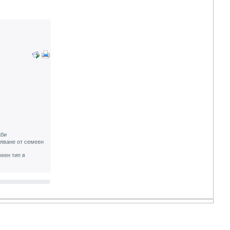
жби
няване от семеен
еен тип в