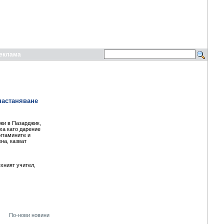
еклама
настаняване
жи в Пазарджик,
ха като дарение
витамините и
на, казват
хният учител,
По-нови новини