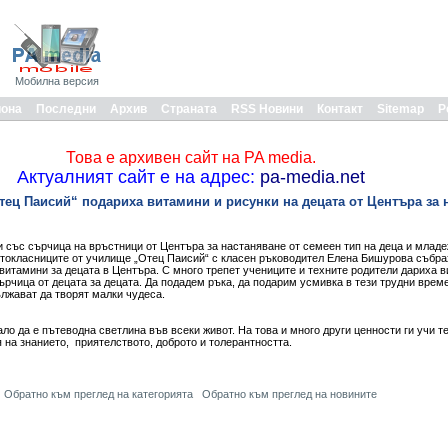
Мобилна версия
иона
Последни
Архив
Страната
RSS Новини
Контакт
Sitemap
Р
Това е архивен сайт на PA media.
Актуалният сайт е на адрес:
pa-media.net
тец Паисий“ подариха витамини и рисунки на децата от Центъра за 
 със сърчица на връстници от Центъра за настаняване от семеен тип на деца и младе
етокласниците от училище „Отец Паисий“ с класен ръководител Елена Бишурова събра
 витамини за децата в Центъра. С много трепет учениците и техните родители дариха 
ърчица от децата за децата. Да подадем ръка, да подарим усмивка в тези трудни време
лжават да творят малки чудеса.
 да е пътеводна светлина във всеки живот. На това и много други ценности ги учи те
я на знанието, приятелството, доброто и толерантността.
Обратно към преглед на категорията
Обратно към преглед на новините