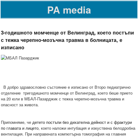
PA media
3-годишното момченце от Велинград, което постъпи
с тежка черепно-мозъчна травма в болницата, е
изписано
В добро здравословно състояние е изписано от Второ педиатрично
отделение тригодишното момченце от Велинград, което беше прието
на 20 юли в МБАЛ-Пазарджик с тежка черепно-мозъчна травма и
опасност за живота.
Припомняме, че
детето постъпи без дихателна дейност и с фрактури
по главата и лицето
, което наложи интубация и изкуствена белодробна
вентилация. При направената компютърна томография на главния