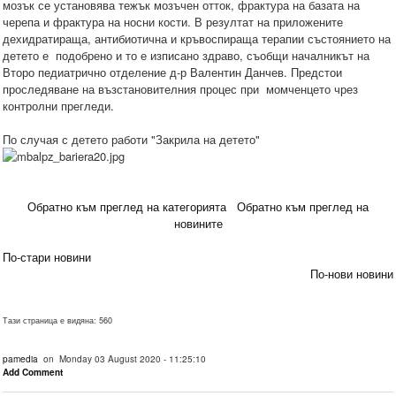
мозък се установява тежък мозъчен отток, фрактура на базата на
черепа и фрактура на носни кости. В резултат на приложените
дехидратираща, антибиотична и кръвоспираща терапии състоянието на
детето е подобрено и то е изписано здраво, съобщи началникът на
Второ педиатрично отделение д-р Валентин Данчев. Предстои
проследяване на възстановителния процес при момченцето чрез
контролни прегледи.
По случая с детето работи "Закрила на детето"
Обратно към преглед на категорията
Обратно към преглед на
новините
По-стари новини
По-нови новини
Тази страница е видяна: 560
pamedia
on Monday 03 August 2020 - 11:25:10
Add Comment