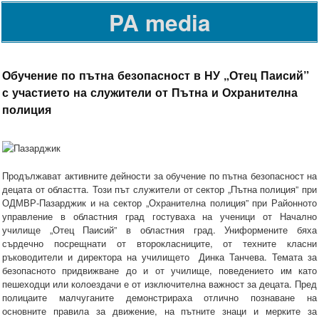
PA media
Обучение по пътна безопасност в НУ „Отец Паисий”
с участието на служители от Пътна и Охранителна
полиция
Продължават активните дейности за обучение по пътна безопасност на
децата от областта. Този път служители от сектор „Пътна полиция” при
ОДМВР-Пазарджик и на сектор „Охранителна полиция” при Районното
управление в областния град гостуваха на ученици от Начално
училище „Отец Паисий” в областния град. Униформените бяха
сърдечно посрещнати от второкласниците, от техните класни
ръководители и директора на училището Динка Танчева. Темата за
безопасното придвижване до и от училище, поведението им като
пешеходци или колоездачи е от изключителна важност за децата. Пред
полицаите малчуганите демонстрираха отлично познаване на
основните правила за движение, на пътните знаци и мерките за