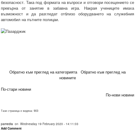
безопасност. Така под формата на въпроси и отговори посещението се
превърна от занятие в забавна игра. Накрая учениците имаха
възможност и да разгледат отблизо оборудването на служебния
автомобил на пътните полицаи.
Обратно към преглед на категорията
Обратно към преглед на
новините
По-стари новини
По-нови новини
Тази страница е видяна: 903
pamedia
on Wednesday 19 February 2020 - 14:11:03
Add Comment