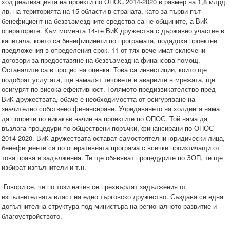
ход реализацията на проекти по ОПОС 2014-2020 в размер на 1,8 млрд.
лв. на територията на 15 области в страната, като за първи път
бенефициент на безвъзмездните средства са не общините, а ВиК
операторите. Към момента 14-те ВиК дружества с държавно участие в
капитала, които са бенефициенти по програмата, подадоха проектни
предложения в определения срок. 11 от тях вече имат сключени
договори за предоставяне на безвъзмездна финансова помощ.
Останалите са в процес на оценка. Това са инвестиции, които ще
подобрят услугата, ще намалят течовете и авариите в мрежата, ще
осигурят по-висока ефективност. Голямото предизвикателство пред
ВиК дружествата, обаче е необходимостта от осигуряване на
значително собствено финансиране. Учредяването на холдинга няма
да попречи по никакъв начин на проектите по ОПОС. Той няма да
възлага процедури по обществени поръчки, финансирани по ОПОС
2014-2020. ВиК дружествата остават самостоятелни юридически лица,
бенефициенти са по оперативната програма с всички произтичащи от
това права и задължения. Те ще обявяват процедурите по ЗОП, те ще
избират изпълнители и т.н.
Говори се, че по този начин се прехвърлят задължения от
изпълнителната власт на едно търговско дружество. Създава се една
допълнителна структура под министъра на регионалното развитие и
благоустройството.