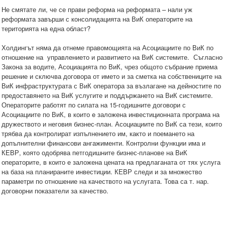
Не смятате ли, че се прави реформа на реформата – нали уж
реформата завърши с консолидацията на ВиК операторите на
територията на една област?
Холдингът няма да отнеме правомощията на Асоциациите по ВиК по
отношение на управлението и развитието на ВиК системите. Съгласно
Закона за водите, Асоциацията по ВиК, чрез общото събрание приема
решение и сключва договора от името и за сметка на собствениците на
ВиК инфраструктурата с ВиК оператора за възлагане на дейностите по
предоставянето на ВиК услугите и поддържането на ВиК системите.
Операторите работят по силата на 15-годишните договори с
Асоциациите по ВиК, в които e заложена инвестиционната програма на
дружеството и неговия бизнес-план. Асоциациите по ВиК са тези, които
трябва да контролират изпълнението им, както и поемането на
допълнителни финансови ангажименти. Контролни функции има и
КЕВР, която одобрява петгодишните бизнес-планове на ВиК
операторите, в които е заложена цената на предлаганата от тях услуга
на база на планираните инвестиции. КЕВР следи и за множество
параметри по отношение на качеството на услугата. Това са т. нар.
договорни показатели за качество.