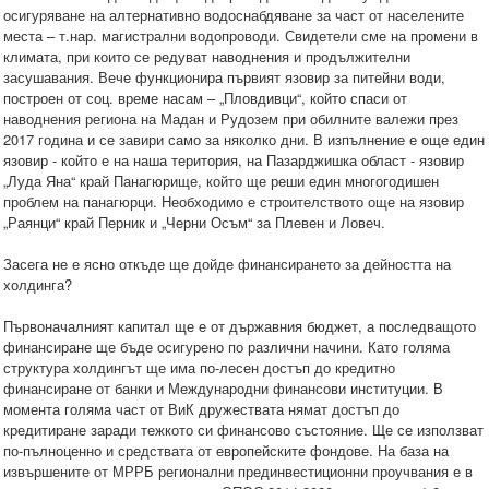
осигуряване на алтернативно водоснабдяване за част от населените
места – т.нар. магистрални водопроводи. Свидетели сме на промени в
климата, при които се редуват наводнения и продължителни
засушавания. Вече функционира първият язовир за питейни води,
построен от соц. време насам – „Пловдивци“, който спаси от
наводнения региона на Мадан и Рудозем при обилните валежи през
2017 година и се завири само за няколко дни. В изпълнение е още един
язовир - който е на наша територия, на Пазарджишка област - язовир
„Луда Яна“ край Панагюрище, който ще реши един многогодишен
проблем на панагюрци. Необходимо е строителството още на язовир
„Раянци“ край Перник и „Черни Осъм“ за Плевен и Ловеч.
Засега не е ясно откъде ще дойде финансирането за дейността на
холдинга?
Първоначалният капитал ще е от държавния бюджет, а последващото
финансиране ще бъде осигурено по различни начини. Като голяма
структура холдингът ще има по-лесен достъп до кредитно
финансиране от банки и Международни финансови институции. В
момента голяма част от ВиК дружествата нямат достъп до
кредитиране заради тежкото си финансово състояние. Ще се използват
по-пълноценно и средствата от европейските фондове. На база на
извършените от МРРБ регионални прединвестиционни проучвания е в