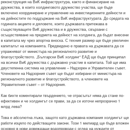
реконструкция на ВиК инфраструктура, както и финансиране на
дружества, в които холдинговото дружество участва, ще бъде
включено координиране и управление на инвестиционните дейности и
на дейностите по поддържане на ВиК инфраструктурата. До средата на
годината акциите и дяловете, които държавата притежава в
съществуващите ВиК дружества и в дружества, свързани с
осъществяване на предмета на дейност на холдинга, да бъдат внесени
в капитала му чрез апортна вноска. С техния размер ще бъде увеличен
капиталът на компанията. Предвидено е правата на държавата да се
упражняват от министъра на регионалното развитие и
благоустройството. „Български ВиК холдинг“ ЕАД ще бъде принципал
на всички ВиК дружества с държавно участие в капитала. Той ще има
двустепенна система на управление – Надзорен и Управителен съвет.
Членовете на Надзорния съвет ще бъдат избирани от министъра на
регионалното развитие и благоустройството, а членовете на
Управителния съвет – от Надзорния.
Как бихте коментирали твърдението, че отрасълът няма да стане по-
ефективен и че холдингът се прави, за да се източи непрозрачно 1
млрд лева?
Това е абсолютна лъжа, защото като държавна компания холдингът ще
работи изцяло по действащите закони. Този 1 милиард ще бъде вложен
основно в нови довеждащи водопроводи с оглед на нуждите от