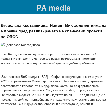
PA media
Десислава Костадинова: Новият ВиК холдинг няма да
е пречка пред реализирането на спечелени проекти
по ОПОС
Г-жо Костадинова как ще коментирате създаването на новия ВиК
холдинг и смятате ли, че това ще реши проблема към настоящия
момент, както и ще предотврати ли бъдещи подобни проблеми?
„Българският ВиК холдинг“ ЕАД – София беше учреден на 16 януари
2020 г. с решение на Министерския съвет. Той ще е изцяло държавна
собственост с капитал от 1 млрд. лева, който ще се формира чрез
парична вноска от държавата. Средствата ще бъдат предоставени от
Централния бюджет за 2020 г. по бюджета на МРРБ. Холдингът ще е с
предмет на дейност придобиване и управление на участия в дружества
от отрасъл ВиК и дружества, свързани с изграждане, ремонт и