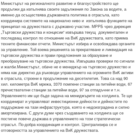
Министърът на регионалното развитие и благоустройството ще
продължи да изпълнява своите задължения по Закона за водите, а
именно да осъществява държавната политика в отрасъла, като
координира системите на национално ниво и изпълнява функциите на
принципал на дружествата с държавно участие. МРРБ чрез дирекция
„Търговски дружества и концесии“ извършва текущ документален и
последващ контрол по отношение на ВиК дружествата, като приема
техните финансови отчети. Министърът избира и освобождава органите
за управление. Той взема решенията за прекратяване и ликвидация на
търговски дружества и прави предложения за образуване и
преобразуване на търговски дружества. Извършва проверки по сигнали
и жалби.Министърът, обаче не е мениджър на търговско дружество и
няма как директно да ръководи управлението на огромните ВиК активи
в отрасъла, строени в продължение на десетилетия. Това са над 90
хил. километра ВиК мрежа, 3370 помпени станции за питейни води, 67
пречиствателни станции за питейни води, 97 за отпадъчни и т.н.
Управлението им ще бъде задача на мениджърите на холдинга. Те ще
координират и управляват инвестиционни дейности и дейностите по
поддържане на тази инфраструктура, която е недоизградена и силно
амортизирана. С други думи чрез създаването на холдинга ще се
постигне повече държава в управлението на този стратегически
отрасъл. По-добра координация и контрол. Централизира се и
отговорността за управлението на ВиК дружествата.