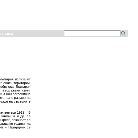
еклама
България излиза от
къснати територии,
Добруджа. България
е въоръжени сили,
 и 3 000 погранична
те, са в размер на
едаде на съседните
ептември 1919 г. В
 училища и др. се
 креп”, поканват се
дващите години, на
хив – Пазарджик се