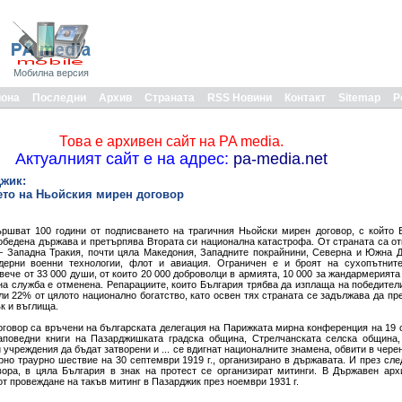
Мобилна версия
иона
Последни
Архив
Страната
RSS Новини
Контакт
Sitemap
Р
Това е архивен сайт на PA media.
Актуалният сайт е на адрес:
pa-media.net
джик:
ето на Ньойския мирен договор
ършват 100 години от подписването на трагичния Ньойски мирен договор, с който 
обедена държава и претърпява Втората си национална катастрофа. От страната са от
– Западна Тракия, почти цяла Македония, Западните покрайнини, Северна и Южна 
ерни военни технологии, флот и авиация. Ограничен е и броят на сухопътнит
ече от 33 000 души, от които 20 000 доброволци в армията, 10 000 за жандармерията
на служба е отменена. Репарациите, които България трябва да изплаща на победители
ли 22% от цялото национално богатство, като освен тях страната се задължава да пр
к и въглища.
говор са връчени на българската делегация на Парижката мирна конференция на 19 с
аповедни книги на Пазарджишката градска община, Стрелчанската селска община,
 учреждения да бъдат затворени и ... се вдигнат националните знамена, обвити в черен
рно траурно шествие на 30 септември 1919 г., организирано в държавата. И през сле
вора, в цяла България в знак на протест се организират митинги. В Държавен ар
т провеждане на такъв митинг в Пазарджик през ноември 1931 г.