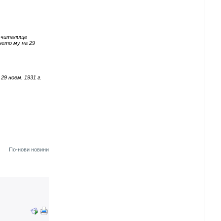
а читалище
нето му на 29
9 ноем. 1931 г.
По-нови новини