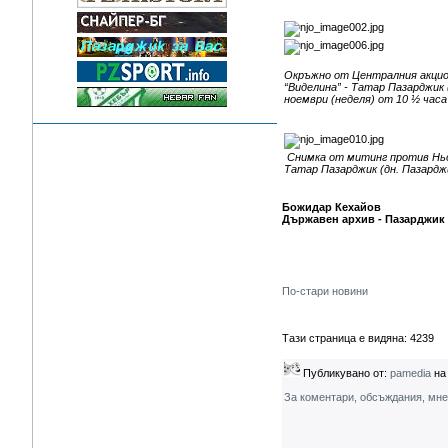
Окръжно от Централния акцио
“Виделина” - Татар Пазарджик 
ноември (неделя) от 10 ½ часа
Снимка от митинг против Ньой
Татар Пазарджик (дн. Пазардж
Божидар Кехайов
Държавен архив - Пазарджик
По-стари новини
Тази страница е видяна: 4239
Публикувано от:
pamedia
на 
За коментари, обсъждания, мн