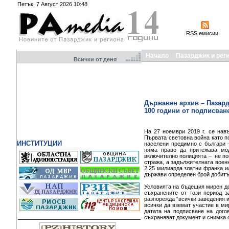
Петък, 7 Август 2026 10:48
RSS емисии
Начало
Пазарджик и рег
Всички от деня
Държавен архив – Пазар
100 години от подписван
На 27 ноември 2019 г. се нав
Първата световна война като п
ИНСТИТУЦИИ
населени предимно с българи 
няма право да притежава мод
включително полицията – не пов
стража, а задължителната воен
2,25 милиарда златни франка и
държави определен брой добитъ
Условията на бъдещия мирен до
съхранените от този период з
разпорежда “всички заведения и
всички да вземат участие в ми
датата на подписване на дого
съхраняват документ и снимка о