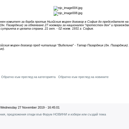
нен комитет за борба против Ньойския мирен договор в София до председателя н
(дн. Пазарджик) за обявяване 27 ноември за национален “протестен ден” и провежда
 сутринта в цялата страна. 21 окт. - 02 ноем. 1931 г. София.
ския мирен договор пред читалище “Виделина” - Татар Пазарджик (дн. Пазарджик). 2
ик).
Обратно към преглед на категорията
Обратно към преглед на новините
Wednesday 27 November 2019 - 16:45:01
ения, предложения отиди във Форум НОВИНИ и избери или създай тема