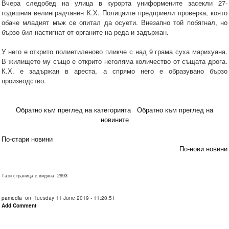
Вчера следобед на улица в курорта униформените засекли 27-
годишния велинградчанин К.Х. Полицаите предприели проверка, която
обаче младият мъж се опитал да осуети. Внезапно той побягнал, но
бързо бил настигнат от органите на реда и задържан.
У него е открито полиетиленово пликче с над 9 грама суха марихуана.
В жилището му също е открито неголяма количество от същата дрога.
К.Х. е задържан в ареста, а спрямо него е образувано бързо
производство.
Обратно към преглед на категорията
Обратно към преглед на
новините
По-стари новини
По-нови новини
Тази страница е видяна: 2993
pamedia
on Tuesday 11 June 2019 - 11:20:51
Add Comment