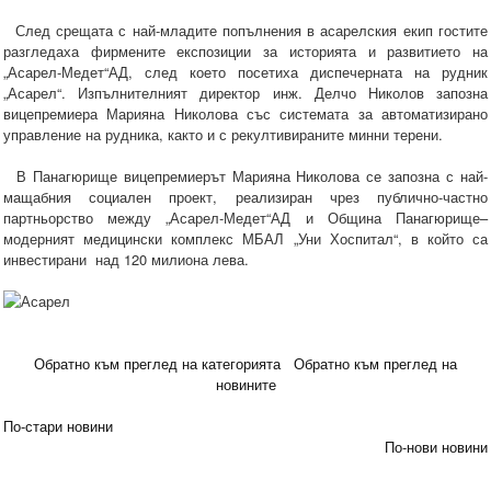
След срещата с най-младите попълнения в асарелския екип гостите
разгледаха фирмените експозиции за историята и развитието на
„Асарел-Медет“АД, след което посетиха диспечерната на рудник
„Асарел“. Изпълнителният директор инж. Делчо Николов запозна
вицепремиера Марияна Николова със системата за автоматизирано
управление на рудника, както и с рекултивираните минни терени.
В Панагюрище вицепремиерът Марияна Николова се запозна с най-
мащабния социален проект, реализиран чрез публично-частно
партньорство между „Асарел-Медет“АД и Община Панагюрище–
модерният медицински комплекс МБАЛ „Уни Хоспитал“, в който са
инвестирани над 120 милиона лева.
Обратно към преглед на категорията
Обратно към преглед на
новините
По-стари новини
По-нови новини