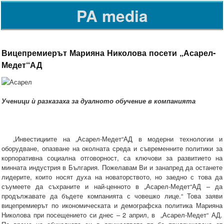
PA media
Вицепремиерът Марияна Николова посети „Асарел-
Медет“АД
Ученици ѝ разказаха за дуалното обучение в компанията
„Инвестициите на „Асарел-Медет“АД в модерни технологии и
оборудване, опазване на околната среда и съвременните политики за
корпоративна социална отговорност, са ключови за развитието на
минната индустрия в България. Пожелавам Ви и занапред да останете
лидерите, които носят духа на новаторството, но заедно с това да
съумеете да съхраните и най-ценното в „Асарел-Медет“АД – да
продължавате да бъдете компанията с човешко лице.“ Това заяви
вицепремиерът по икономическата и демографска политика Марияна
Николова при посещението си днес – 2 април, в „Асарел-Медет“ АД.