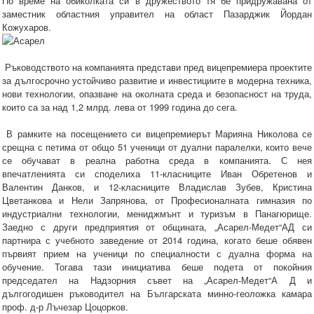
По време на обиколката си в дружеството тя бе придружавана от
заместник областния управител на област Пазарджик Йордан
Кожухаров.
Ръководството на компанията представи пред вицепремиера проектите
за дългосрочно устойчиво развитие и инвестициите в модерна техника,
нови технологии, опазване на околната среда и безопасност на труда,
които са за над 1,2 млрд. лева от 1999 година до сега.
В рамките на посещението си вицепремиерът Марияна Николова се
срещна с петима от общо 51 ученици от дуални паралелки, които вече
се обучават в реална работна среда в компанията. С нея
впечатленията си споделиха 11-класниците Иван Обретенов и
Валентин Данков, и 12-класниците Владислав Зубев, Кристина
Цветанкова и Нели Запрянова, от Професионалната гимназия по
индустриални технологии, мениджмънт и туризъм в Панагюрище.
Заедно с други предприятия от общината, „Асарел-Медет“АД си
партнира с учебното заведение от 2014 година, когато беше обявен
първият прием на ученици по специалности с дуална форма на
обучение. Тогава тази инициатива беше подета от покойния
председател на Надзорния съвет на „Асарел-Медет“А Д и
дългогодишен ръководител на Българската минно-геоложка камара
проф. д-р Лъчезар Цоцорков.