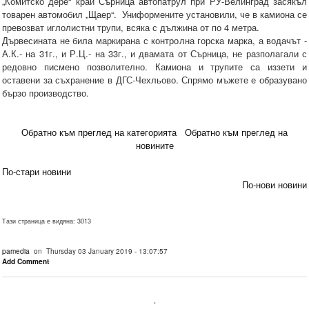
„Комитско дере“ край Сърница автопатрул при РУ-Велинград засякъл
товарен автомобил „Щаер“. Униформените установили, че в камиона се
превозват иглолистни трупи, всяка с дължина от по 4 метра.
Дървесината не била маркирана с контролна горска марка, а водачът -
А.К.- на 31г., и Р.Ц.- на 33г., и двамата от Сърница, не разполагали с
редовно писмено позволително. Камиона и трупите са иззети и
оставени за съхранение в ДГС-Чехльово. Спрямо мъжете е образувано
бързо производство.
Обратно към преглед на категорията
Обратно към преглед на
новините
По-стари новини
По-нови новини
Тази страница е видяна: 3013
pamedia
on Thursday 03 January 2019 - 13:07:57
Add Comment
.