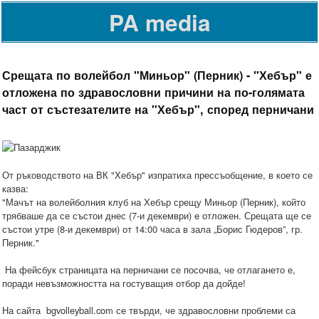
PA media
Срещата по волейбол "Миньор" (Перник) - "Хебър" е
отложена по здравословни причини на по-голямата
част от състезателите на "Хебър", според перничани
От ръководството на ВК "Хебър" изпратиха прессъобщение, в което се
казва:
"Мачът на волейболния клуб на Хебър срещу Миньор (Перник), който
трябваше да се състои днес (7-и декември) e отложен. Срещата ще се
състои утре (8-и декември) от 14:00 часа в зала „Борис Гюдеров”, гр.
Перник."
На фейсбук страницата на перничани се посочва, че отлагането е,
поради невъзможността на гостуващия отбор да дойде!
На сайта bgvolleyball.com се твърди, че здравословни проблеми са