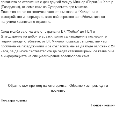
причината за отложения с ден двубой между Миньор (Перник) и Хебър
(Пазарджик), от осми кръг на Суперлигата при мъжете.
Пояснява се, че по-голямата част от състава на "Хебър" са с
разстройство и повръщане, като най-вероятно волейболистите са
получили хранително отравяне.
След молба за отлагане от страна на ВК "Хебър" до НВЛ и
благодарение на добрите връзки, които са изградени в последните
години между клубовете, от ВК Миньор показаха съпричастие към
проблема на пазарджиклии и се съгласиха мачът да бъде отложен с 24
часа, за да може състезателите да бъдат стабилизирани, се казва още
в информацията на специализирания волейблолен сайт.
Обратно към преглед на категорията
Обратно към преглед на
новините
По-стари новини
По-нови новини