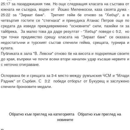
25:17 за пазарджишкия тим. Но още следващия класата на състава от
южната ни съседка, воден от Йошко Миленкоски, каза своята дума -
25:22 за "Зираат банк". Третият гейм бе отново за "Хебър", а в
четвъртия гостите се "стегнаха" и принудиха Атанас Петров още по
средата да изведе преждевременно "основните" сили, пазейки ги за
тайбрека. За малко това да даде резултат - "Хебър" поведе с 5:2, но
три точки предимство срещу класата на "Зираат банк" се оказаха
недостатъчни и турският състав спечели гейма, срещата, турнира и
купата.
Публиката в зала "В. Левски" отново бе на висота и подкрепяше своите
до края, въпреки че почти всеки втори начален удар късаше нервите и
с неточно отиграване.
Оспорвана бе и срещата за 3-4 място между румънския ЧСМ и "Млади
Радник" от Сърбия. С 3:2 победи отборът от Букурещ и заслужено
спечели бронзовите медали.
Обратно към преглед на категорията
Обратно към преглед на
новините