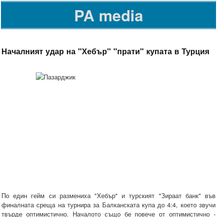
PA media
Началният удар на "Хебър" "прати" купата в Турция
По един гейм си размениха "Хебър" и турският "Зираат банк" във
финалната среща на турнира за Балканската купа до 4:4, което звучи
твърде оптимистично. Началото също бе повече от оптимистично -