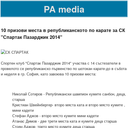
PA media
10 призови места в републиканското по карате за СК
"Спартак Пазарджик 2014"
Спортен клуб "Спартак Пазарджик 2014" участва с 14 състезатели в
провелото се републиканско първенство по шотокан карате-до в събота
и неделя в гр. София, като завоюва 10 призови места:
Николай Сотиров - Републикански шампион кумите санбон, деца,
старша
Кристиан Швейнбергер- второ мяста ката и второ място кумите ,
мини кадети
Стефан Аджов - второ място кумите мини кадети
Атанас Димов - две трети места ката и кумите деца старша
Стоян Аджов- трето място кумите деца старша