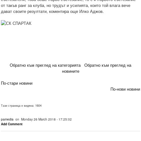
от такъв ранг за клуба, но трудът и усилията, които той влага вече
дават своите резултати, коментира още Илко Аджов.
Обратно към преглед на категорията
Обратно към преглед на
новините
По-стари новини
По-нови новини
Тази страница е видяна: 1604
pamedia
on Monday 26 March 2018 - 17:25:02
Add Comment