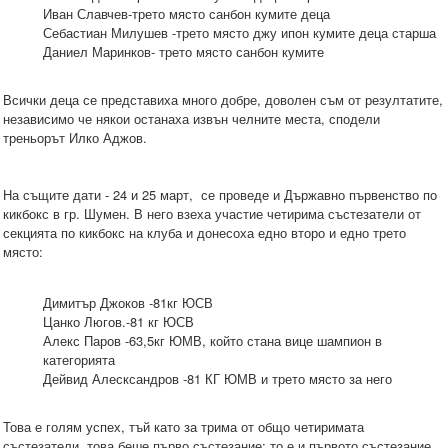
Иван Славчев-трето място санбон кумите деца
Себастиан Милушев -трето място джу ипон кумите деца старша
Даниел Маринков- трето място санбон кумите
Всички деца се представиха много добре, доволен съм от резултатите,
независимо че някои останаха извън челните места, сподели
треньорът Илко Аджов.
На същите дати - 24 и 25 март, се проведе и Държавно първенство по
кикбокс в гр. Шумен. В него взеха участие четирима състезатели от
секцията по кикбокс на клуба и донесоха едно второ и едно трето
място:
Димитър Джоков -81кг ЮСВ
Цанко Люгов.-81 кг ЮСВ
Алекс Паров -63,5кг ЮМВ, който стана вице шампион в
категорията
Дейвид Алесксандров -81 КГ ЮМВ и трето място за него
Това е голям успех, тъй като за трима от общо четиримата
състезатели, това беше първо състезание; то е и първото състезание