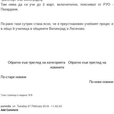
Там няма да се учи до 2 март, включително, поясняват от РУО -
Пазарджик.
По-рано тази сутрин стана ясно, че е преустнановен учебният процес и
в общо 9 училища в общините Велинград и Лесичово.
Обратно към преглед на категорията
Обратно към преглед на
новините
По-стари новини
По-нови новини
Тази страница е видяна: 618
pamedia
on Tuesday 27 February 2018 - 11:42:43
Add Comment