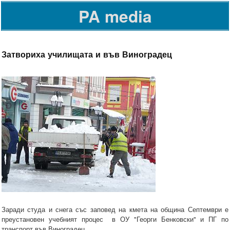
PA media
Затвориха училищата и във Виноградец
Заради студа и снега със заповед на кмета на община Септември е
преустановен учебният процес в ОУ "Георги Бенковски" и ПГ по
транспорт във Виноградец.