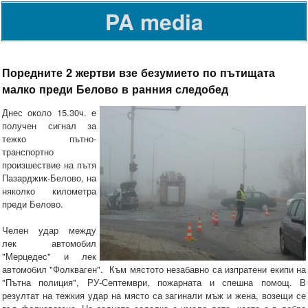
PA media
Поредните 2 жертви взе безумието по пътищата
малко преди Белово в ранния следобед
Днес около 15.30ч. е
получен сигнал за
тежко пътно-
транспортно
произшествие на пътя
Пазарджик-Белово, на
няколко километра
преди Белово.
Челен удар между
лек автомобил
"Мерцедес" и лек
автомобил "Фолкваген". Към мястото незабавно са изпратени екипи на
"Пътна полиция", РУ-Септември, пожарната и спешна помощ. В
резултат на тежкия удар на място са загинали мъж и жена, возещи се