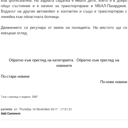
във фолксвагена. На задната седалка е имало дете, което е в добро
общо състояние и е качено за транспортиране в МБАЛ-Пазарджик.
Водачът на другия автомобил е контактен и също е транспортиран с
линейка към областната болница.
Движението се регулира от екипи на полицията. На мястото ще се
извърши оглед.
Обратно към преглед на категорията
Обратно към преглед на
новините
По-стари новини
По-нови новини
Тази страница е видяна: 2587
pamedia
on Thursday 16 November 2017 - 17:51:21
Add Comment