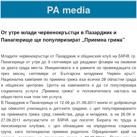
PA media
От утре млади червенокръстци в Пазарджик и
Панагюрище ще популяризират „Приемна грижа”
Младите червенокръстци от Пазарджик и общинския клуб на БМЧК гр.
Панагюрище от утре до 9 септември ще раздават флаери на оживени
за двата града места. Инициативата е в рамките на провеждащата се
през месец септември от Български младежки Червен кръст
Национална кампания по приемна грижа във всички 28 областни града
и общински центрове. Целта на кампанията е да се популяризира
социалната услуга „Приемна грижа” и положителната нагласа на
обществото към този тип услуга.
В Пазарджик и Панагюрище от 12.09 до 21.09.2011 екипи от доброволци
ще обиколят училищата и детските градини, с цел популяризирането
на приемната грижа сред семейства, деца и младежи, а на 26.09 и
27.09.2011 ентусиастите от БМЧК ще посетят Бюрата по труда и
пенсионерски клубове, с цел обхващане на определена социална
група, като потенциални приемни родители. Официалният край на