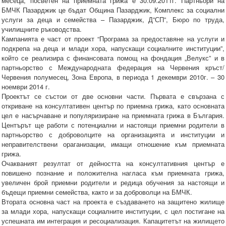
месеца, посветен на приемната грижа е 30.09.2011г. Партньори на
БМЧК Пазарджик це бъдат Община Пазарджик, Комплекс за социални
услуги за деца и семейства – Пазарджик, Д”СП”, Бюро по труда,
училищните ръководства.
Кампанията е част от проект “Програма за предоставяне на услуги и
подкрепа на деца и млади хора, напускащи социалните институции”,
който се реализира с финансовата помощ на фондация „Велукс” и в
партньорство с Международната федерация на Червения кръст/
Червения полумесец, Зона Европа, в периода 1 декември 2010г. – 30
ноември 2014 г.
Проектът се състои от две основни части. Първата е свързана с
откриване на консултативен център по приемна грижа, като основната
цел е насърчаване и популяризиране на приемната грижа в България.
Центърът ще работи с потенциални и настоящи приемни родители в
партньорство с доброволците на организацията и институции и
неправителствени ораганизации, имащи отношение към приемната
грижа.
Очакваният резултат от дейността на консултативния център е
повишено познание и положителна нагласа към приемната грижа,
увеличен брой приемни родители и редица обучения за настоящи и
бъдещи приемни семейства, както и за доброволци на БМЧК.
Втората основна част на проекта е създаването на защитено жилище
за млади хора, напускащи социалните институции, с цел постигане на
успешната им интеграция и ресоциализация. Капацитетът на жилището