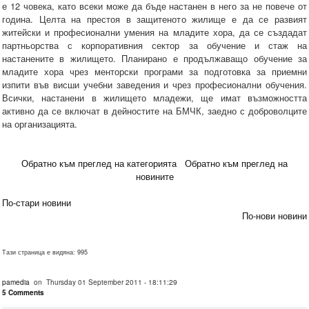
е 12 човека, като всеки може да бъде настанен в него за не повече от
година. Целта на престоя в защитеното жилище е да се развият
житейски и професионални умения на младите хора, да се създадат
партньорства с корпоративния сектор за обучение и стаж на
настанените в жилището. Планирано е продължаващо обучение за
младите хора чрез менторски програми за подготовка за приемни
изпити във висши учебни заведения и чрез професионални обучения.
Всички, настанени в жилището младежи, ще имат възможността
активно да се включат в дейностите на БМЧК, заедно с доброволците
на организацията.
Обратно към преглед на категорията
Обратно към преглед на
новините
По-стари новини
По-нови новини
Тази страница е видяна: 995
pamedia
on Thursday 01 September 2011 - 18:11:29
5 Comments