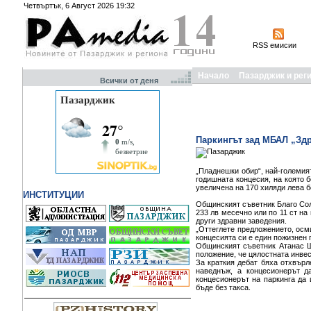
Четвъртък, 6 Август 2026 19:32
RSS емисии
Начало
Пазарджик и рег
Всички от деня
Паркингът зад МБАЛ „Здр
„Пладнешки обир“, най-големият
годишната концесия, на която 
увеличена на 170 хиляди лева б
ИНСТИТУЦИИ
Общинският съветник Благо Сол
233 лв месечно или по 11 ст на
други здравни заведения.
„Оттеглете предложението, осми
концесията си е един пожизнен 
Общинският съветник Атанас Ш
положение, че цялостната инвес
За краткия дебат бяха отхвърл
наведнъж, а концесионерът 
концесионерът на паркинга да
бъде без такса.