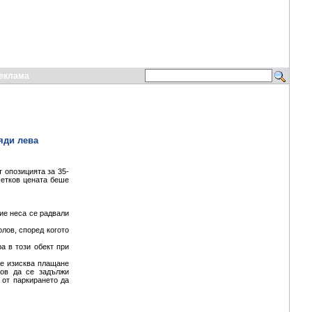
еклама
яди лева
т опозицията за 35-
Петков цената беше
ие неса се радвали
лов, според когото
а в този обект при
се изисква плащане
ов да се задължи
 от паркирането да