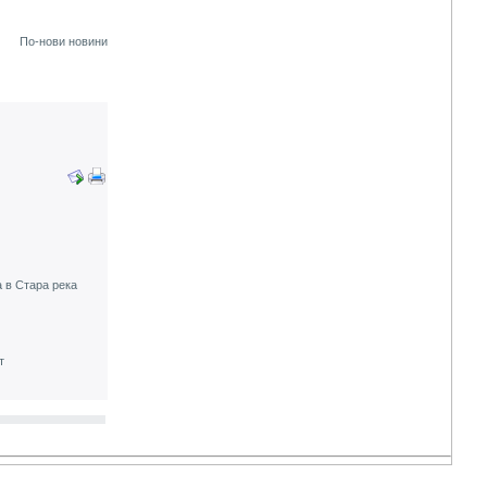
По-нови новини
 в Стара река
т