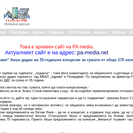
Мобилна версия
иона
Последни
Архив
Страната
RSS Новини
Контакт
Sitemap
Р
Това е архивен сайт на PA media.
Актуалният сайт е на адрес:
pa-media.net
аве“ беше даден на 35-годишна концесия за сумата от общо 170 хил
 грабеж на годината“, „подарък“ - това бяха коментарите на общинските съветници о
беше даден паркингът зад МБАЛ „Здраве“ в Пазарджик. По предложение на Димитър 
ез ДДС за срока от 35 години.
ов сметна на глас сумата, която ще плати концесионера -
 месец за кв.м. Благо Солов коментира също, че на подобно привилигировано отношен
слете го, дайте му едни по-разумни параметри и ще го подкрепим“, призова Благо Со
подарък.
опов реагира, че е несериозен мотивът, че общината няма възможност да инвестир
тиция е под 40 хиляди лева.
ени предложенията на Евтим Янев – да не е концесия, а отдаване под наем, да не 
да плаща ежемесечни вноски. Отхвърлено беше и предложението на Атанас Шоп
 има 75 паркоместа. Прието беше предложението на комисия „Финанси“ първият час