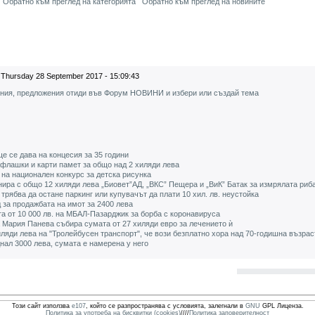
Обратно към преглед на категорията
Обратно към преглед на новините
Thursday 28 September 2017 - 15:09:43
ения, предложения отиди във Форум НОВИНИ и избери или създай тема
е се дава на концесия за 35 години
 флашки и карти памет за общо над 2 хиляди лева
на национален конкурс за детска рисунка
а с общо 12 хиляди лева „Биовет”АД, „ВКС” Пещера и „ВиК” Батак за измрялата риба
" трябва да остане паркинг или купувачът да плати 10 хил. лв. неустойка
 за продажбата на имот за 2400 лева
а от 10 000 лв. на МБАЛ-Пазарджик за борба с коронавируса
 Мария Панева събира сумата от 27 хиляди евро за лечението ѝ
яди лева на "Тролейбусен транспорт", че вози безплатно хора над 70-годишна възрас
нал 3000 лева, сумата е намерена у него
Този сайт използва
e107
, който се разпространява с условията, залегнали в
GNU
GPL Лиценза.
Политика за употреба на бисквитки (cookies)
////
Политика заповерителност