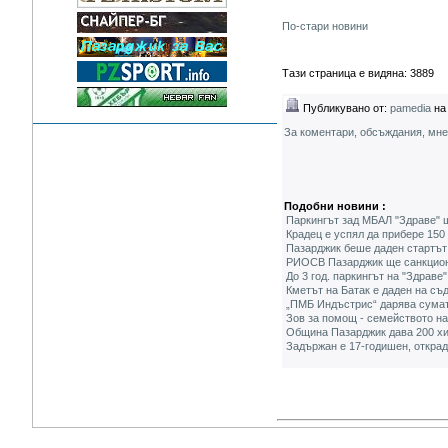
По-стари новини
Тази страница е видяна: 3889
Публикувано от:
pamedia
на 
За коментари, обсъждания, мн
Подобни новини :
Паркингът зад МБАЛ "Здраве" щ
Крадец е успял да прибере 150
Пазарджик беше даден стартът 
РИОСВ Пазарджик ще санкционир
До 3 год. паркингът на "Здраве
Кметът на Батак е даден на съд
„ПМБ Индъстрис“ дарява сумат
Зов за помощ - семейството на
Община Пазарджик дава 200 хил
Задържан е 17-годишен, открад