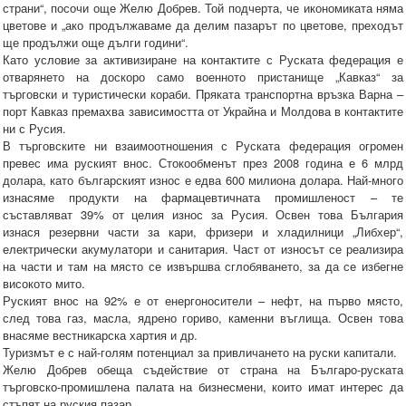
страни“, посочи още Желю Добрев. Той подчерта, че икономиката няма
цветове и „ако продължаваме да делим пазарът по цветове, преходът
ще продължи още дълги години“.
Като условие за активизиране на контактите с Руската федерация е
отварянето на доскоро само военното пристанище „Кавказ“ за
търговски и туристически кораби. Пряката транспортна връзка Варна –
порт Кавказ премахва зависимостта от Украйна и Молдова в контактите
ни с Русия.
В търговските ни взаимоотношения с Руската федерация огромен
превес има руският внос. Стокообменът през 2008 година е 6 млрд
долара, като българският износ е едва 600 милиона долара. Най-много
изнасяме продукти на фармацевтичната промишленост – те
съставляват 39% от целия износ за Русия. Освен това България
изнася резервни части за кари, фризери и хладилници „Либхер“,
електрически акумулатори и санитария. Част от износът се реализира
на части и там на място се извършва сглобяването, за да се избегне
високото мито.
Руският внос на 92% е от енергоносители – нефт, на първо място,
след това газ, масла, ядрено гориво, каменни въглища. Освен това
внасяме вестникарска хартия и др.
Туризмът е с най-голям потенциал за привличането на руски капитали.
Желю Добрев обеща съдействие от страна на Българо-руската
търговско-промишлена палата на бизнесмени, които имат интерес да
стъпят на руския пазар.