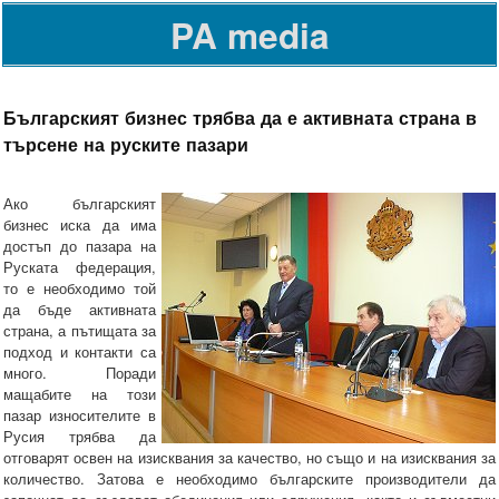
PA media
Българският бизнес трябва да е активната страна в
търсене на руските пазари
Ако българският
бизнес иска да има
достъп до пазара на
Руската федерация,
то е необходимо той
да бъде активната
страна, а пътищата за
подход и контакти са
много. Поради
мащабите на този
пазар износителите в
Русия трябва да
отговарят освен на изисквания за качество, но също и на изисквания за
количество. Затова е необходимо българските производители да