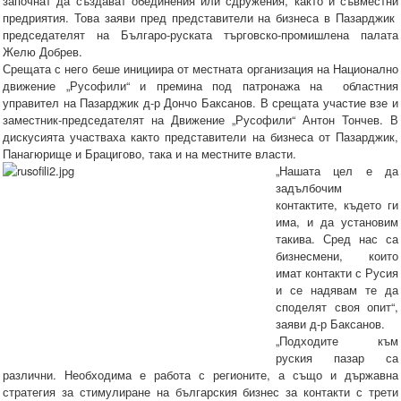
започнат да създават обединения или сдружения, както и съвместни
предриятия. Това заяви пред представители на бизнеса в Пазарджик
председателят на Българо-руската търговско-промишлена палата
Желю Добрев.
Срещата с него беше инициира от местната организация на Национално
движение „Русофили“ и премина под патронажа на областния
управител на Пазарджик д-р Дончо Баксанов. В срещата участие взе и
заместник-председателят на Движение „Русофили“ Антон Тончев. В
дискусията участваха както представители на бизнеса от Пазарджик,
Панагюрище и Брацигово, така и на местните власти.
„Нашата цел е да
задълбочим
контактите, където ги
има, и да установим
такива. Сред нас са
бизнесмени, които
имат контакти с Русия
и се надявам те да
споделят своя опит“,
заяви д-р Баксанов.
„Подходите към
руския пазар са
различни. Необходима е работа с регионите, а също и държавна
стратегия за стимулиране на българския бизнес за контакти с трети