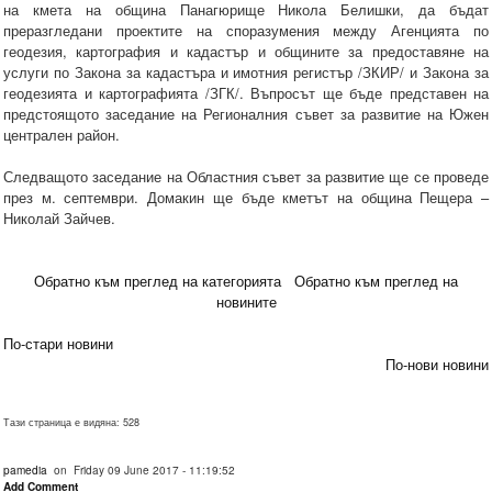
на кмета на община Панагюрище Никола Белишки, да бъдат
преразгледани проектите на споразумения между Агенцията по
геодезия, картография и кадастър и общините за предоставяне на
услуги по Закона за кадастъра и имотния регистър /ЗКИР/ и Закона за
геодезията и картографията /ЗГК/. Въпросът ще бъде представен на
предстоящото заседание на Регионалния съвет за развитие на Южен
централен район.
Следващото заседание на Областния съвет за развитие ще се проведе
през м. септември. Домакин ще бъде кметът на община Пещера –
Николай Зайчев.
Обратно към преглед на категорията
Обратно към преглед на
новините
По-стари новини
По-нови новини
Тази страница е видяна: 528
pamedia
on Friday 09 June 2017 - 11:19:52
Add Comment