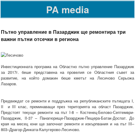
PA media
Пътно управление в Пазарджик ще ремонтира три
важни пътни отсечки в региона
Инвестиционната програма на Областно пътно управление Пазарджик
за 2017г. беше представена на провелия се Областния съвет за
развитие, на който домакин беше кметът на Лесичово Серьожа
Лазаров.
Предвиждат се ремонти и поддръжка на републиканските пътищата I,
II и III клас, преминаващи през територията на област Пазарджик.
Предстоят текущи ремонти на път I-8 – Костенец-Белово-Септември-
Пазарджик, II-37 – Панагюрище-Пазарджик-Пещера-Батак-Доспат. До
края на месец юни ще започнат ремонти и изкърпвания и на път III–
803–Драгор-Динката-Калугерово-Лесичово.