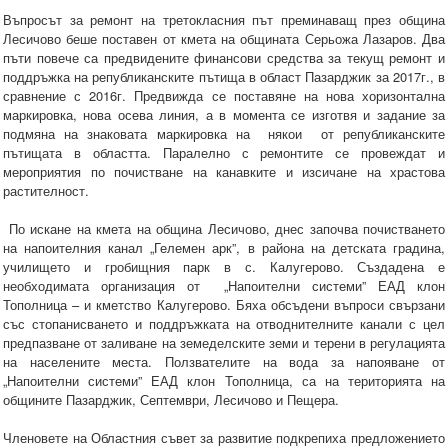
Въпросът за ремонт на третокласния път преминаващ през община
Лесичово беше поставен от кмета на общината Серьожа Лазаров. Два
пъти повече са предвидените финансови средства за текущ ремонт и
поддръжка на републиканските пътища в област Пазарджик за 2017г., в
сравнение с 2016г. Предвижда се поставяне на нова хоризонтална
маркировка, нова осева линия, а в момента се изготвя и задание за
подмяна на знаковата маркировка на някои от републиканските
пътищата в областта. Паралелно с ремонтите се провеждат и
мероприятия по почистване на канавките и изсичане на храстова
растителност.
По искане на кмета на община Лесичово, днес започва почистването
на напоителния канал „Гелемен арк”, в района на детската градина,
училището и гробищния парк в с. Калугерово. Създадена е
необходимата организация от „Напоителни системи” ЕАД клон
Тополница – и кметство Калугерово. Бяха обсъдени въпроси свързани
със стопанисването и поддръжката на отводнителните канали с цел
предпазване от заливане на земеделските земи и терени в регулацията
на населените места. Ползвателите на вода за напояване от
„Напоителни системи” ЕАД клон Тополница, са на територията на
общините Пазарджик, Септември, Лесичово и Пещера.
Членовете на Областния съвет за развитие подкрепиха предложението