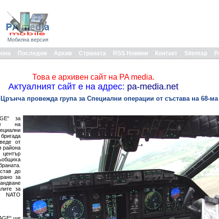
Мобилна версия
иона
Последни
Архив
Страната
RSS Новини
Контакт
Sitemap
Р
Това е архивен сайт на PA media.
Актуалният сайт е на адрес:
pa-media.net
 Црънча провежда група за Специални операции от състава на 68-ма
AGE“ за
ане на
циални
 бригада
веде от
 в района
 център
съобщиха
раната.
став до
рано за
андване
лите за
- NATO
AGE“ ще