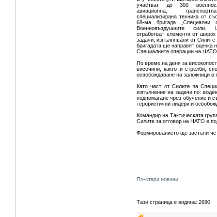
участват до 300 военнос
авиационна, транспо
специализирана техника от съ
68-ма бригада „Специални 
Военновъздушните сили.
отработват елементи от широк
задачи, изпълнявани от Силите
бригадата ще направят оценка 
Специалните операции на НАТО
По време на деня за високопост
височини, както и стрелби, сп
освобождаване на заложници в т
Като част от Силите за Спец
изпълнение на задачи по: воде
подпомагане чрез обучение и с
терористични лидери и освобож
Командир на Тактическата груп
Силите за отговор на НАТО е п
Формированието ще застъпи четв
По-стари новини
Тази страница е видяна: 2690