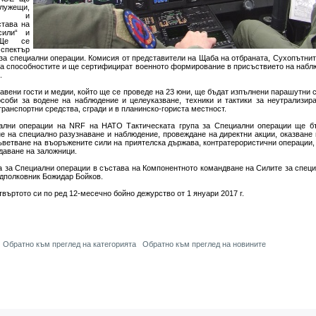
лужещи,
ртна и
става на
сили“ и
 Ще се
 спектър
 за специални операции. Комисия от представители на Щаба на отбраната, Сухопътнит
на способностите и ще сертифицират военното формирование в присъствието на набл
.
авени гости и медии, който ще се проведе на 23 юни, ще бъдат изпълнени парашутни 
особи за водене на наблюдение и целеуказване, техники и тактики за неутрализир
ранспортни средства, сгради и в планинско-гориста местност.
иални операции на NRF на НАТО Тактическата група за Специални операции ще бъ
не на специално разузнаване и наблюдение, провеждане на директни акции, оказване
ъветване на въоръжените сили на приятелска държава, контратерористични операции,
даване на заложници.
а за Специални операции в състава на Компонентното командване на Силите за спец
одполковник Божидар Бойков.
ъртото си по ред 12-месечно бойно дежурство от 1 януари 2017 г.
Обратно към преглед на категорията
Обратно към преглед на новините