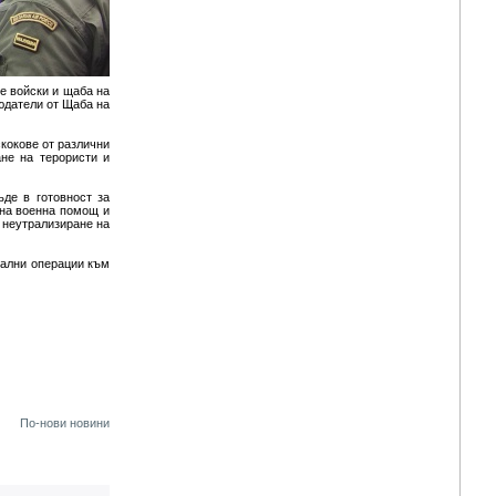
е войски и щаба на
юдатели от Щаба на
скокове от различни
ане на терористи и
де в готовност за
 на военна помощ и
 неутрализиране на
иални операции към
По-нови новини