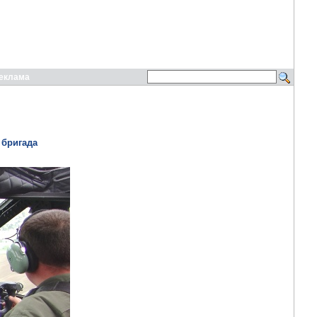
еклама
 бригада