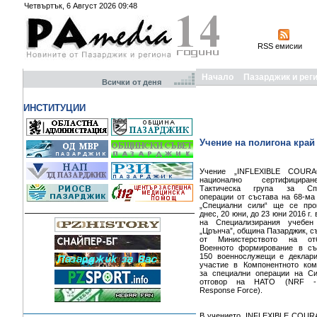
Четвъртък, 6 Август 2026 09:48
RSS емисии
Начало
Пазарджик и рег
Всички от деня
ИНСТИТУЦИИ
Учение на полигона край
Учение „INFLEXIBLE COUR
национално сертифицир
Тактическа група за Спе
операции от състава на 68-ма
„Специални сили“ ще се про
днес, 20 юни, до 23 юни 2016 г.
на Специализирания учебен
„Црънча”, община Пазарджик, 
от Министерството на отб
Военното формирование в съ
150 военнослужещи е деклари
участие в Компонентното ком
за специални операции на Си
отговор на НАТО (NRF 
Response Force).
В учението „INFLEXIBLE COUR