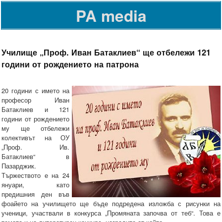
PA media
Училище „Проф. Иван Батаклиев“ ще отбележи 121
години от рождението на патрона
20 години с името на
професор Иван
Батаклиев и 121
години от рождението
му ще отбележи
колективът на ОУ
„Проф. Ив.
Батаклиев“ в
Пазарджик.
Тържеството е на 24
януари, като
предишния ден във
фоайето на училището ще бъде подредена изложба с рисунки на
ученици, участвали в конкурса „Промяната започва от теб“. Това е