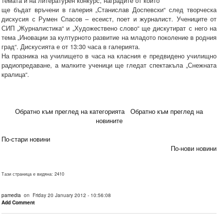
темата и на литературен конкурс, наградите от който
ще бъдат връчени в галерия „Станислав Доспевски“ след творческа
дискусия с Румен Спасов – есеист, поет и журналист. Учениците от
СИП „Журналистика“ и „Художествено слово“ ще дискутират с него на
тема „Иновации за културното развитие на младото поколение в родния
град“. Дискусията е от 13:30 часа в галерията.
На празника на училището в часа на класния е предвидено училищно
радиопредаване, а малките ученици ще гледат спектакъла „Снежната
кралица“.
Обратно към преглед на категорията
Обратно към преглед на
новините
По-стари новини
По-нови новини
Тази страница е видяна: 2410
pamedia
on Friday 20 January 2012 - 10:56:08
Add Comment