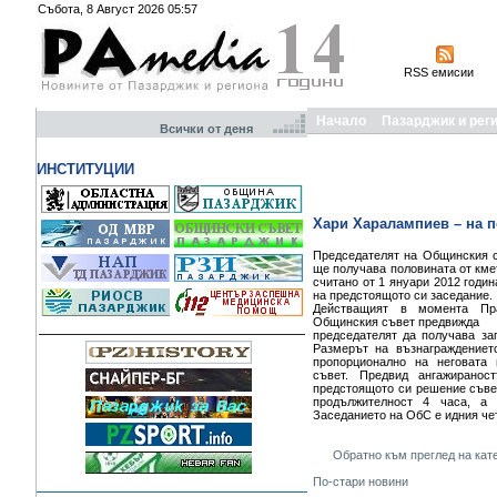
Събота, 8 Август 2026 05:57
RSS емисии
Начало
Пазарджик и рег
Всички от деня
ИНСТИТУЦИИ
Хари Харалампиев – на п
Председателят на Общинския с
ще получава половината от кмет
считано от 1 януари 2012 годи
на предстоящото си заседание.
Действащият в момента Пра
Общинския съвет предвижда
председателят да получава за
Размерът на възнаграждениет
пропорционално на неговата 
съвет. Предвид ангажиранос
предстоящото си решение съве
продължителност 4 часа, а 
Заседанието на ОбС е идния че
Обратно към преглед на кат
По-стари новини