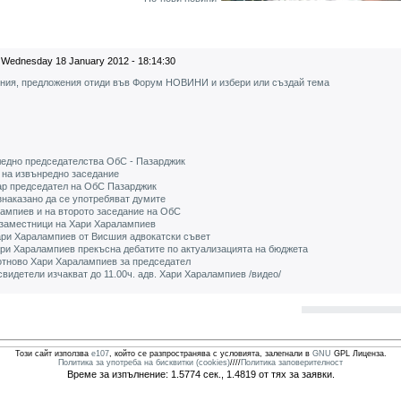
Wednesday 18 January 2012 - 18:14:30
ения, предложения отиди във Форум НОВИНИ и избери или създай тема
ледно председателства ОбС - Пазарджик
на извънредно заседание
ар председател на ОбС Пазарджик
знаказано да се употребяват думите
ампиев и на второто заседание на ОбС
 заместници на Хари Харалампиев
Хари Харалампиев от Висшия адвокатски съвет
ари Харалампиев прекъсна дебатите по актуализацията на бюджета
отново Хари Харалампиев за председател
свидетели изчакват до 11.00ч. адв. Хари Харалампиев /видео/
Този сайт използва
e107
, който се разпространява с условията, залегнали в
GNU
GPL Лиценза.
Политика за употреба на бисквитки (cookies)
////
Политика заповерителност
Време за изпълнение: 1.5774 сек., 1.4819 от тях за заявки.