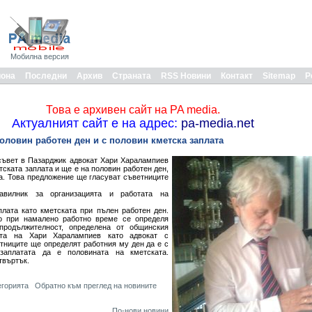
Мобилна версия
иона
Последни
Архив
Страната
RSS Новини
Контакт
Sitemap
Р
Това е архивен сайт на PA media.
Актуалният сайт е на адрес:
pa-media.net
оловин работен ден и с половин кметска заплата
ъвет в Пазарджик адвокат Хари Харалампиев
ската заплата и ще е на половин работен ден,
на. Това предложение ще гласуват съветниците
вилник за организацията и работата на
плата като кметската при пълен работен ден.
о при намалено работно време се определя
продължителност, определена от общинския
тта на Хари Харалампиев като адвокат с
тниците ще определят работния му ден да е с
заплатата да е половината на кметската.
твъртък.
егорията
Обратно към преглед на новините
По-нови новини