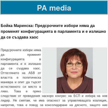
PA media
Бойка Маринска: Предсрочните избори няма да
променят конфигурацията в парламента и е излишно
да се създава хаос
Предсрочните избори няма
да променят
конфигурацията в
парламента и е излишно
да се създава хаос.
Оттеглянето на АБВ от
властта е политическа
маневра и опит да търсят
естественото си място в
ляво. Това е пряко
следствие от проведения наскоро конгрес на БСП и избора на нов
лидер. Не смятам, че има опасност за управляващата коалиция,
напротив, това е повод за консолидиране на дясното, защото ние