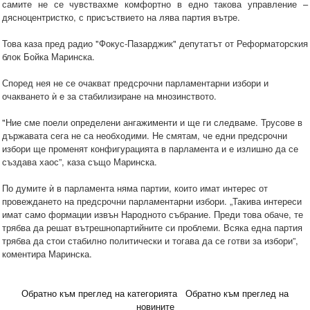
самите не се чувствахме комфортно в едно такова управление –
дясноцентристко, с присъствието на лява партия вътре.
Това каза пред радио "Фокус-Пазарджик" депутатът от Реформаторския
блок Бойка Маринска.
Според нея не се очакват предсрочни парламентарни избори и
очакването ѝ е за стабилизиране на мнозинството.
"Ние сме поели определени ангажименти и ще ги следваме. Трусове в
държавата сега не са необходими. Не смятам, че едни предсрочни
избори ще променят конфигурацията в парламента и е излишно да се
създава хаос”, каза също Маринска.
По думите ѝ в парламента няма партии, които имат интерес от
провеждането на предсрочни парламентарни избори. „Такива интереси
имат само формации извън Народното събрание. Преди това обаче, те
трябва да решат вътрешнопартийните си проблеми. Всяка една партия
трябва да стои стабилно политически и тогава да се готви за избори”,
коментира Маринска.
Обратно към преглед на категорията
Обратно към преглед на
новините