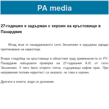
PA media
27-годишен е задържан с хероин на кръстовище в
Пазарджик
Млад мъж от пазарджишкото село Звъничево е задържан заради
притежаване на наркотици.
Вчера следобед на кръстовище в областния град криминалисти от РУ-
Пазарджик извършили проверка на 27-годишния А.И. от село
Звъничево. У него било открито топче, съдържащо кафяв прах. При
направения полеви наркотест се оказало, че това е хероин.
Дрогата е иззета, води се дознание.