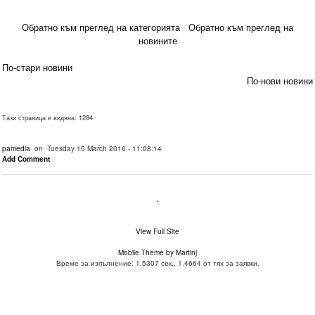
Обратно към преглед на категорията
Обратно към преглед на
новините
По-стари новини
По-нови новини
Тази страница е видяна: 1284
pamedia
on Tuesday 15 March 2016 - 11:08:14
Add Comment
.
View Full Site
Mobile Theme by Martinj
Време за изпълнение: 1.5307 сек., 1.4664 от тях за заявки.