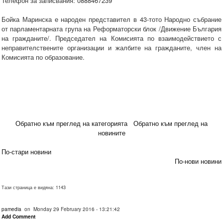
Телефон за записвания: 0888467239
Бойка Маринска е народен представител в 43-тото Народно събрание
от парламентарната група на Реформаторски блок /Движение България
на гражданите/. Председател на Комисията по взаимодействието с
неправителствените организации и жалбите на гражданите, член на
Комисията по образование.
Обратно към преглед на категорията
Обратно към преглед на
новините
По-стари новини
По-нови новини
Тази страница е видяна: 1143
pamedia
on Monday 29 February 2016 - 13:21:42
Add Comment