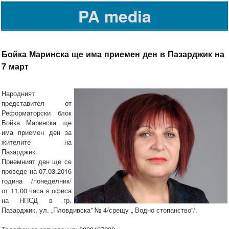
PA media
Бойка Маринска ще има приемен ден в Пазарджик на
7 март
Народният
представител от
Реформаторски блок
Бойка Маринска ще
има приемен ден за
жителите на
Пазарджик.
Приемният ден ще се
проведе на 07.03.2016
година /понеделник/
от 11.00 часа в офиса
на НПСД в гр.
Пазарджик, ул. „Пловдивска” № 4/срещу „ Водно стопанство”/.