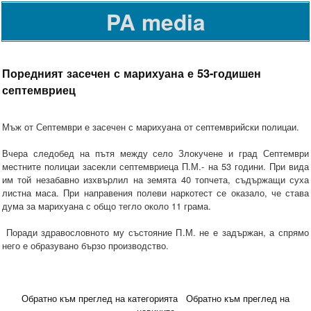
PA media
Поредният засечен с марихуана е 53-годишен
септемвриец
Мъж от Септември е засечен с марихуана от септемврийски полицаи.
Вчера следобед на пътя между село Злокучене и град Септември
местните полицаи засекли септемвриеца П.М.- на 53 години. При вида
им той незабавно изхвърлил на земята 40 топчета, съдържащи суха
листна маса. При направения полеви наркотест се оказало, че става
дума за марихуана с общо тегло около 11 грама.
Поради здравословното му състояние П.М. не е задържан, а спрямо
него е образувано бързо производство.
Обратно към преглед на категорията
Обратно към преглед на