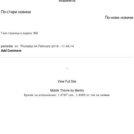
новините
По-стари новини
По-нови новини
Тази страница е видяна: 892
pamedia
on Thursday 04 February 2016 - 11:46:14
Add Comment
.
View Full Site
Mobile Theme by Martinj
Време за изпълнение: 1.4797 сек., 1.4065 от тях за заявки.