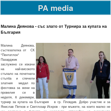
PA media
Малина Деянова - със злато от Турнира за купата на
България
Малина Деянова,
състезателка от СК
"Пентатлон"
Пазарджик
заслужено се изкачи
на най-високото
стъпало на почетната
стълба и спечели
златния медал по
фехтовка за жени на
провелия се в
неделя, 6 декември,
турнир за купата на България в гр. Пловдив. Добро участие и за
Янислав Петков и Светлозар Искров - при мъжете, на които малко не