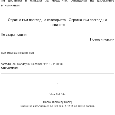
им достигна в битката за медалите, отпадайки на директните
елиминации.
Обратно към преглед на категорията
Обратно към преглед на
новините
По-стари новини
По-нови новини
Тази страница е видяна: 1128
pamedia
on Monday 07 December 2015 - 11:32:09
Add Comment
.
View Full Site
Mobile Theme by Martinj
Време за изпълнение: 1.5100 сек., 1.4441 от тях за заявки.