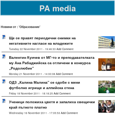
PA media
Новини от : 'Образование'
Ще се правят периодични снимки на
негативните нагласи на младежите
Tuesday 22 November 2011 - 19:46:33
Add Comment
Валентин Кунчев от МГ-то и преподавателката
му Ана Рабаджийска са отличени в конкурса
„Родолюбие“
Monday 21 November 2011 - 14:00:08
Add Comment
ОДЗ „Калина Малина“ се сдоби с мини
футболно игрище и алпийска стена
Friday 18 November 2011 - 18:18:25
Add Comment
Ученици положиха цветя и запалиха свещички
край пътното платно
Wednesday 16 November 2011 - 17:05:53
Add Comment