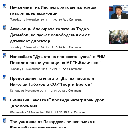
Началникът на Инспектората ще излезе да
говори пред аксаковци
Tuesday 15 November 2011 - 14:03:30
Add Comment
Аксаковци блокираха колата на Тодор
Джамбов, не пускат освободения си от
длъжност директор
Tuesday 15 November 2011 - 12:15:40
Add Comment
Изложбата "Душата на японската кукла" в РИМ -
Пловдив плени ученици на МГ "К.Величков"
Tuesday 08 November 2011 - 17:26:21
Add Comment
Представяне на книгата „Да” на писателя
Николай Табаков в СОУ”Георги Брегов”
Sunday 06 November 2011 - 12:14:00
Add Comment
Гимназия „Аксаков” проведе интегриран урок
„Космохимия”
Wednesday 02 November 2011 - 14:35:35
Add Comment
Три училища от Пазарджик се включиха в
Европейския младежки ден