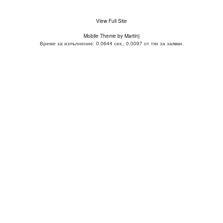
View Full Site
Mobile Theme by Martinj
Време за изпълнение: 0.0644 сек., 0.0097 от тях за заявки.