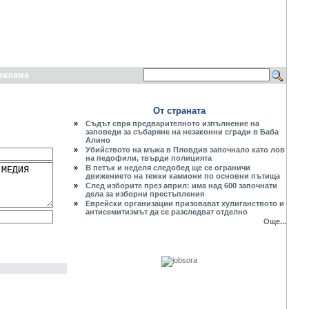
еклама
От страната
»
Съдът спря предварителното изпълнение на
заповеди за събаряне на незаконни сгради в Баба
Алино
»
Убийството на мъжа в Пловдив започнало като лов
на педофили, твърди полицията
»
В петък и неделя следобед ще се ограничи
движението на тежки камиони по основни пътища
»
След изборите през април: има над 600 започнати
дела за изборни престъпления
»
Еврейски организации призовават хулиганството и
антисемитизмът да се разследват отделно
Още...