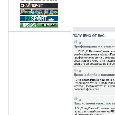
ПОЛУЧЕНО ОТ ВАС:
@
Профилирана математиче
ПМГ „К. Величков” навърши 5
учебно заведение в област Паз
професионализъм на ръководст
реализация в живота на нашит
висшето си образование в Бълг
@
Денят а борба с насили
„На разсъмване всичко е ро
Учениците от ОУ „Проф. Иван
мотото „Предай нататък”, с ко
розовата фланелка.
@
Патриотичен урок, посв
НУ „Отец Паисий“ почете паме
клас със съдействието на РБ 
образователна среда“.