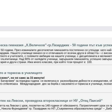
ска гимназия „К.Величков”-гр.Пазарджик - 50 години път към успех
0 години. През изминалите десетилетия гимназията постепенно се утвърди като най
арджик. Нашето училище винаги се е отличавало от всички други в областта – с висок
вото и учителите, с големите амбиции на нашите ученици, с дисциплината и желание
е възпитаници. Над 90% от хилядите ученици, завършили гимназията, успешно завър
ария и други страни. Има много класове, при който този процент е 100.
ето и тормоза в училището
зово“, но не само за 15 минути!
 Батаклиев” за поредна година се включиха в разнообразни дейности и инициативи, о
ито отбелязаха Международния ден за борба с насилието и тормоза в училище, позна
етен на Левски, проведоха второкласници от НУ „Отец Паисий“
тта на Левски с урок, посветен на 148 години от обесването. Патриотичният урок се п
„ Никола Фурнаджиев“ гр. Пазарджик по НП „Съвременна образователна среда“ – „Биб