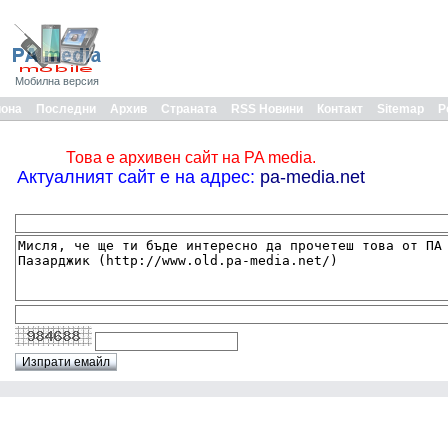
Мобилна версия
иона
Последни
Архив
Страната
RSS Новини
Контакт
Sitemap
Р
Това е архивен сайт на PA media.
Актуалният сайт е на адрес:
pa-media.net