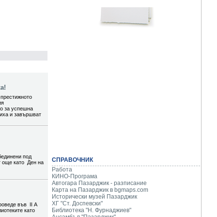
а!
-престижното
ия
то за успешна
шиха и завършват
бединени под
СПРАВОЧНИК
т още като Ден на
Работа
КИНО-Програма
Автогара Пазарджик - разписание
Карта на Пазарджик в
bgmaps.com
Исторически музей Пазарджик
ХГ "Ст. Доспевски"
роведе във II А
Библиотека "Н. Фурнаджиев"
лиотеките като