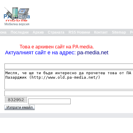
Мобилна версия
иона
Последни
Архив
Страната
RSS Новини
Контакт
Sitemap
Р
Това е архивен сайт на PA media.
Актуалният сайт е на адрес:
pa-media.net