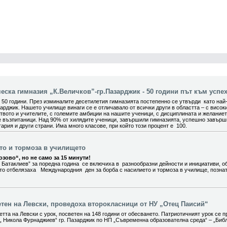
ска гимназия „К.Величков”-гр.Пазарджик - 50 години път към успех
0 години. През изминалите десетилетия гимназията постепенно се утвърди като най
арджик. Нашето училище винаги се е отличавало от всички други в областта – с висок
вото и учителите, с големите амбиции на нашите ученици, с дисциплината и желание
е възпитаници. Над 90% от хилядите ученици, завършили гимназията, успешно завър
ария и други страни. Има много класове, при който този процент е 100.
ето и тормоза в училището
зово“, но не само за 15 минути!
 Батаклиев” за поредна година се включиха в разнообразни дейности и инициативи, о
ито отбелязаха Международния ден за борба с насилието и тормоза в училище, позна
етен на Левски, проведоха второкласници от НУ „Отец Паисий“
тта на Левски с урок, посветен на 148 години от обесването. Патриотичният урок се п
„ Никола Фурнаджиев“ гр. Пазарджик по НП „Съвременна образователна среда“ – „Биб