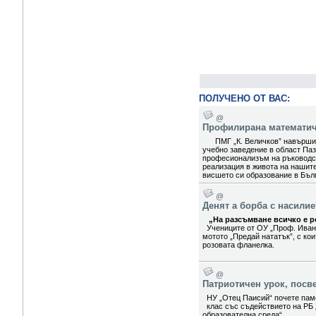
ПОЛУЧЕНО ОТ ВАС:
@
Профилирана математиче
ПМГ „К. Величков” навърши 5
учебно заведение в област Паз
професионализъм на ръководст
реализация в живота на нашит
висшето си образование в Бълг
@
Денят а борба с насили
„На разсъмване всичко е ро
Учениците от ОУ „Проф. Иван
мотото „Предай нататък”, с ко
розовата фланелка.
@
Патриотичен урок, посв
НУ „Отец Паисий“ почете паме
клас със съдействието на РБ 
образователна среда“.