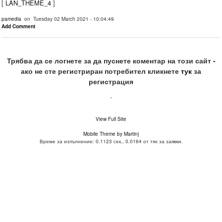
[
LAN_THEME_4
]
pamedia
on Tuesday 02 March 2021 - 10:04:49
Add Comment
Трябва да се логнете за да пуснете коментар на този сайт -
ако не сте регистриран потребител кликнете
тук
за
регистрация
.
View Full Site
Mobile Theme by Martinj
Време за изпълнение: 0.1123 сек., 0.0164 от тях за заявки.